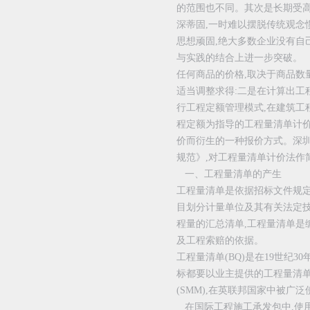
的范围也不同。其次是长期受高
深蒂固,一时难以摆脱传统观念
思想顽固,绝大多数企业没有自
与实践的结合上进一步突破。
任何商品的价格,取决于商品数
适当调整求得:二是在计算出工
行工程定额管理模式,在建筑工
程定额为指导的工程量清单计
价而衍生的一种报价方式。深
规范》,对工程量清单计价法作
一、工程量清单的产生
工程量清单是依据招标文件规
目划分计量单位及其有关法定
程量的汇总清单,工程量清单是
及工程索赔的依据。
工程量清单(BQ)是在19世纪
标都要以业主提供的工程量清单
(SMM),在英联邦国家中被广泛
在国际工程施工承发包中,使用F