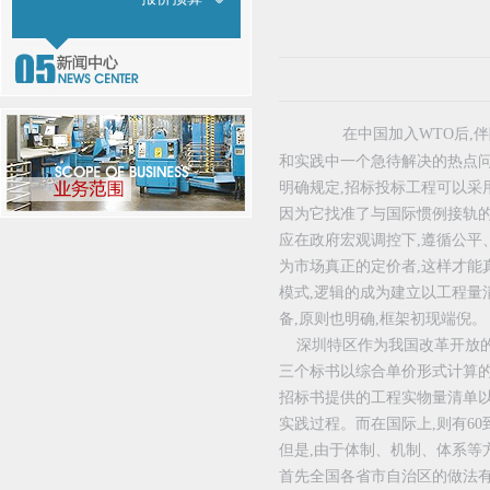
在中国加入WTO后,伴
和实践中一个急待解决的热点问
明确规定,招标投标工程可以采
因为它找准了与国际惯例接轨的
应在政府宏观调控下,遵循公平
为市场真正的定价者,这样才
模式,逻辑的成为建立以工程量
备,原则也明确,框架初现端倪。
深圳特区作为我国改革开放的前
三个标书以综合单价形式计算的工
招标书提供的工程实物量清单以
实践过程。而在国际上,则有60
但是,由于体制、机制、体系等
首先全国各省市自治区的做法有