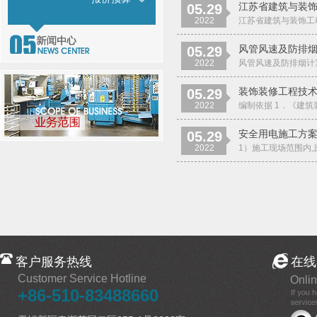
江苏省建筑与装饰工
05.29
2022
江苏省建筑与装饰工程计价
风管风速及防排
05.29
2022
风管风速及防排烟计算
装饰装修工程技
05.29
2022
编制依据 1．《建筑装
安全用电施工方
05.29
2022
1）施工现场范围内上
客户服务热线
在线
Customer Service Hotline
Onlin
+86-510-83488660