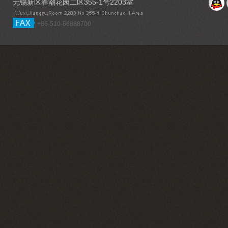
无锡新区春潮花园二区355-1号2203室
+86-510-66888700